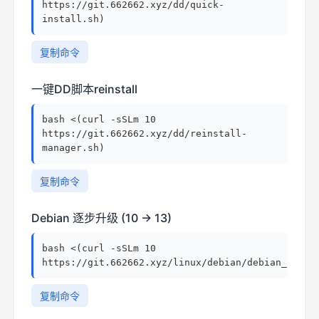
https://git.662662.xyz/dd/quick-
install.sh)
复制命令
一键DD脚本reinstall
bash <(curl -sSLm 10
https://git.662662.xyz/dd/reinstall-
manager.sh)
复制命令
Debian 逐步升级 (10 → 13)
bash <(curl -sSLm 10
https://git.662662.xyz/linux/debian/debian_upgra
复制命令