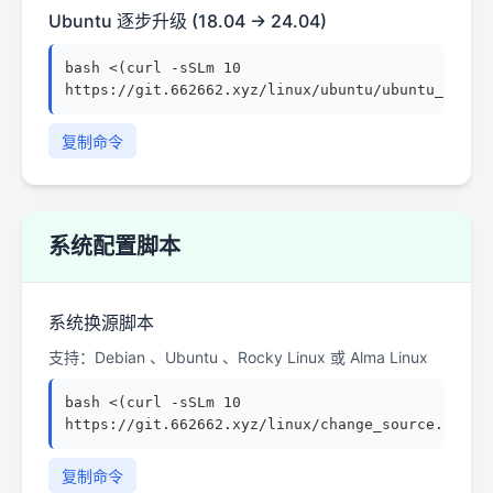
Ubuntu 逐步升级 (18.04 → 24.04)
bash <(curl -sSLm 10
https://git.662662.xyz/linux/ubuntu/ubuntu_upgra
复制命令
系统配置脚本
系统换源脚本
支持：Debian 、Ubuntu 、Rocky Linux 或 Alma Linux
bash <(curl -sSLm 10
https://git.662662.xyz/linux/change_source.sh)
复制命令