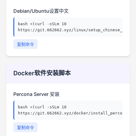
Debian/Ubuntu设置中文
bash <(curl -sSLm 10
https://git.662662.xyz/linux/setup_chinese_local
复制命令
Docker软件安装脚本
Percona Server 安装
bash <(curl -sSLm 10
https://git.662662.xyz/docker/install_percona.sh
复制命令